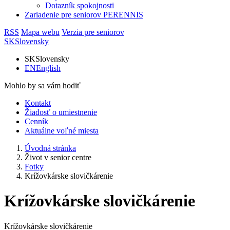
Dotazník spokojnosti
Zariadenie pre seniorov PERENNIS
RSS
Mapa webu
Verzia pre seniorov
SK
Slovensky
SK
Slovensky
EN
English
Mohlo by sa vám hodiť
Kontakt
Žiadosť o umiestnenie
Cenník
Aktuálne voľné miesta
Úvodná stránka
Život v senior centre
Fotky
Krížovkárske slovičkárenie
Krížovkárske slovičkárenie
Krížovkárske slovičkárenie