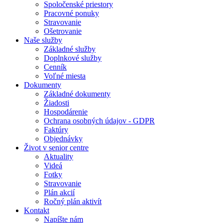
Spoločenské priestory
Pracovné ponuky
Stravovanie
Ošetrovanie
Naše služby
Základné služby
Doplnkové služby
Cenník
Voľné miesta
Dokumenty
Základné dokumenty
Žiadosti
Hospodárenie
Ochrana osobných údajov - GDPR
Faktúry
Objednávky
Život v senior centre
Aktuality
Videá
Fotky
Stravovanie
Plán akcií
Ročný plán aktivít
Kontakt
Napíšte nám