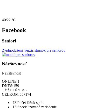
40/22 °C
Facebook
Seniori
Zjednodušená verzia stránok pre seniorov
Návštevnosť
Návštevnosť:
ONLINE:
1
DNES:
159
TÝŽDEŇ:
1345
CELKOM:
557174
73
Počet lôžok spolu
15
Špecializované zariadenie