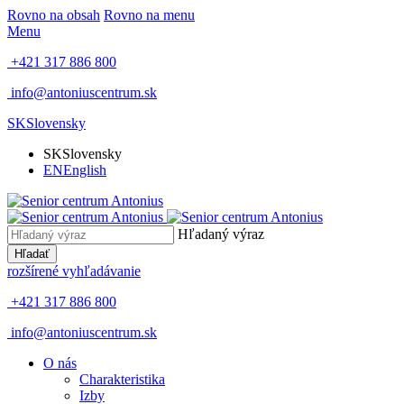
Rovno na obsah
Rovno na menu
Menu
+421 317 886 800
info@antoniuscentrum.sk
SK
Slovensky
SK
Slovensky
EN
English
Hľadaný výraz
Hľadať
rozšírené vyhľadávanie
+421 317 886 800
info@antoniuscentrum.sk
O nás
Charakteristika
Izby