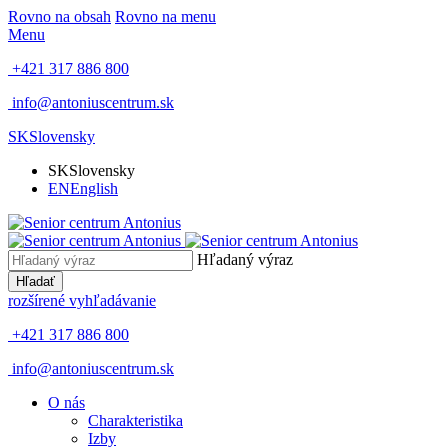
Rovno na obsah
Rovno na menu
Menu
+421 317 886 800
info@antoniuscentrum.sk
SK
Slovensky
SK
Slovensky
EN
English
Hľadaný výraz
Hľadať
rozšírené vyhľadávanie
+421 317 886 800
info@antoniuscentrum.sk
O nás
Charakteristika
Izby