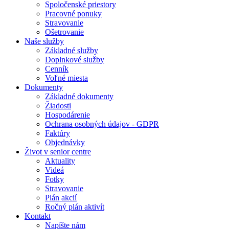
Spoločenské priestory
Pracovné ponuky
Stravovanie
Ošetrovanie
Naše služby
Základné služby
Doplnkové služby
Cenník
Voľné miesta
Dokumenty
Základné dokumenty
Žiadosti
Hospodárenie
Ochrana osobných údajov - GDPR
Faktúry
Objednávky
Život v senior centre
Aktuality
Videá
Fotky
Stravovanie
Plán akcií
Ročný plán aktivít
Kontakt
Napíšte nám