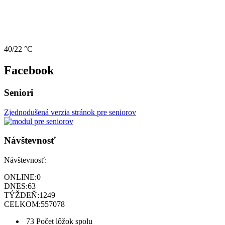
40/22 °C
Facebook
Seniori
Zjednodušená verzia stránok pre seniorov
Návštevnosť
Návštevnosť:
ONLINE:
0
DNES:
63
TÝŽDEŇ:
1249
CELKOM:
557078
73
Počet lôžok spolu