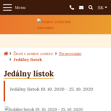
Rovno na obsah
Rovno na menu
Slo
SK
Menu
+421 317 886 800
info@antonius
Úvodná stránka
Život v senior centre
Stravovanie
Jedálny lístok
Jedálny lístok
Jedálny lístok 19. 10. 2020 - 25. 10. 2020