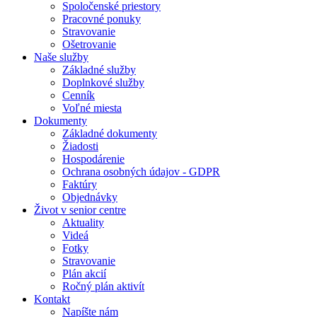
Spoločenské priestory
Pracovné ponuky
Stravovanie
Ošetrovanie
Naše služby
Základné služby
Doplnkové služby
Cenník
Voľné miesta
Dokumenty
Základné dokumenty
Žiadosti
Hospodárenie
Ochrana osobných údajov - GDPR
Faktúry
Objednávky
Život v senior centre
Aktuality
Videá
Fotky
Stravovanie
Plán akcií
Ročný plán aktivít
Kontakt
Napíšte nám