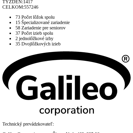
TÝŽDEŇ:
1417
CELKOM:
557246
73
Počet lôžok spolu
15
Špecializované zariadenie
58
Zariadenie pre seniorov
37
Počet izieb spolu
2
jednolôžkové izby
35
Dvojlôžkových izieb
Technický prevádzkovateľ: