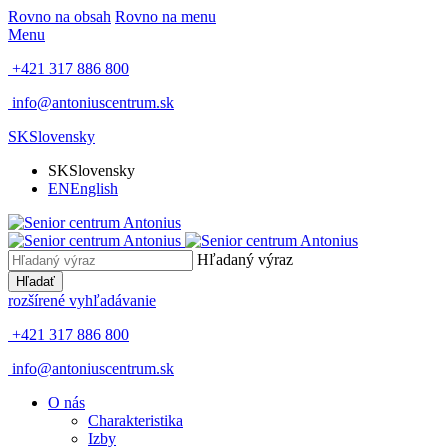
Rovno na obsah
Rovno na menu
Menu
+421 317 886 800
info@antoniuscentrum.sk
SK
Slovensky
SK
Slovensky
EN
English
Hľadaný výraz
Hľadať
rozšírené vyhľadávanie
+421 317 886 800
info@antoniuscentrum.sk
O nás
Charakteristika
Izby