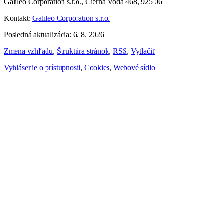
Galileo Corporation s.r.o., Čierna Voda 468, 925 06
Kontakt:
Galileo Corporation s.r.o.
Posledná aktualizácia: 6. 8. 2026
Zmena vzhľadu
,
Štruktúra stránok
,
RSS
,
Vytlačiť
Vyhlásenie o prístupnosti
,
Cookies
,
Webové sídlo