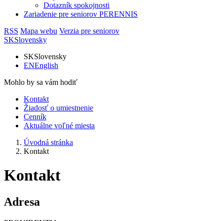
Dotazník spokojnosti
Zariadenie pre seniorov PERENNIS
RSS
Mapa webu
Verzia pre seniorov
SK
Slovensky
SK
Slovensky
EN
English
Mohlo by sa vám hodiť
Kontakt
Žiadosť o umiestnenie
Cenník
Aktuálne voľné miesta
Úvodná stránka
Kontakt
Kontakt
Adresa