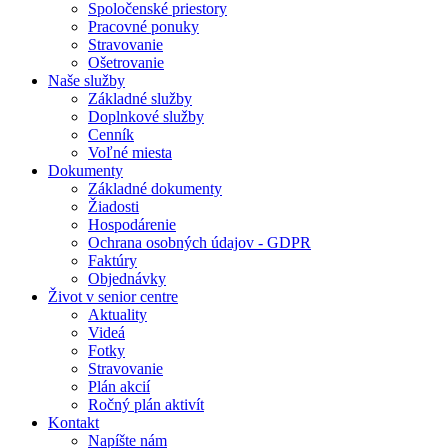
Spoločenské priestory
Pracovné ponuky
Stravovanie
Ošetrovanie
Naše služby
Základné služby
Doplnkové služby
Cenník
Voľné miesta
Dokumenty
Základné dokumenty
Žiadosti
Hospodárenie
Ochrana osobných údajov - GDPR
Faktúry
Objednávky
Život v senior centre
Aktuality
Videá
Fotky
Stravovanie
Plán akcií
Ročný plán aktivít
Kontakt
Napíšte nám