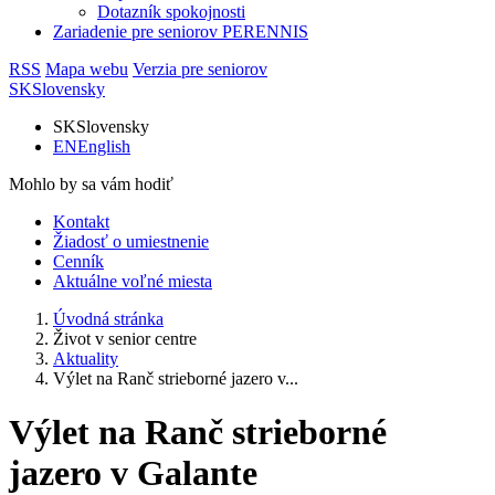
Dotazník spokojnosti
Zariadenie pre seniorov PERENNIS
RSS
Mapa webu
Verzia pre seniorov
SK
Slovensky
SK
Slovensky
EN
English
Mohlo by sa vám hodiť
Kontakt
Žiadosť o umiestnenie
Cenník
Aktuálne voľné miesta
Úvodná stránka
Život v senior centre
Aktuality
Výlet na Ranč strieborné jazero v...
Výlet na Ranč strieborné
jazero v Galante