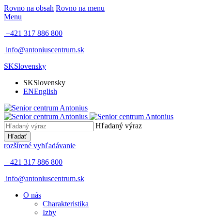
Rovno na obsah
Rovno na menu
Menu
+421 317 886 800
info@antoniuscentrum.sk
SK
Slovensky
SK
Slovensky
EN
English
Hľadaný výraz
Hľadať
rozšírené vyhľadávanie
+421 317 886 800
info@antoniuscentrum.sk
O nás
Charakteristika
Izby