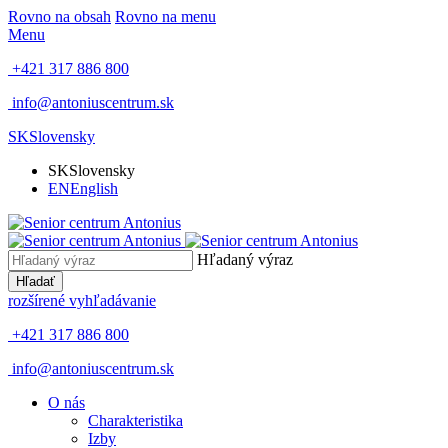
Rovno na obsah
Rovno na menu
Menu
+421 317 886 800
info@antoniuscentrum.sk
SK
Slovensky
SK
Slovensky
EN
English
Hľadaný výraz
Hľadať
rozšírené vyhľadávanie
+421 317 886 800
info@antoniuscentrum.sk
O nás
Charakteristika
Izby