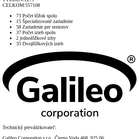
CELKOM:
557108
73
Počet lôžok spolu
15
Špecializované zariadenie
58
Zariadenie pre seniorov
37
Počet izieb spolu
2
jednolôžkové izby
35
Dvojlôžkových izieb
Technický prevádzkovateľ:
Galileo Corporation s.r.o., Čierna Voda 468, 925 06