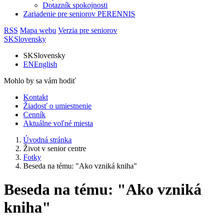
Dotazník spokojnosti
Zariadenie pre seniorov PERENNIS
RSS
Mapa webu
Verzia pre seniorov
SK
Slovensky
SK
Slovensky
EN
English
Mohlo by sa vám hodiť
Kontakt
Žiadosť o umiestnenie
Cenník
Aktuálne voľné miesta
Úvodná stránka
Život v senior centre
Fotky
Beseda na tému: "Ako vzniká kniha"
Beseda na tému: "Ako vzniká
kniha"