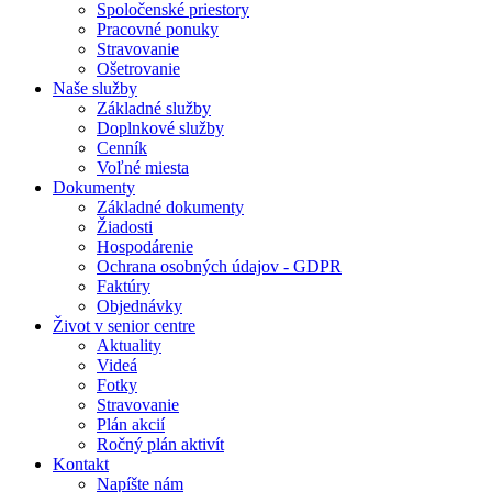
Spoločenské priestory
Pracovné ponuky
Stravovanie
Ošetrovanie
Naše služby
Základné služby
Doplnkové služby
Cenník
Voľné miesta
Dokumenty
Základné dokumenty
Žiadosti
Hospodárenie
Ochrana osobných údajov - GDPR
Faktúry
Objednávky
Život v senior centre
Aktuality
Videá
Fotky
Stravovanie
Plán akcií
Ročný plán aktivít
Kontakt
Napíšte nám