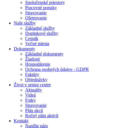
Spoločenské priestory
Pracovné ponuky
Stravovanie
Ošetrovanie
Naše služby
Základné služby
Doplnkové služby
Cenník
Voľné miesta
Dokumenty
Základné dokumenty
Žiadosti
Hospodárenie
Ochrana osobných údajov - GDPR
Faktúry
Objednávky
Život v senior centre
Aktuality
Videá
Fotky
Stravovanie
Plán akcií
Ročný plán aktivít
Kontakt
Napíšte nám