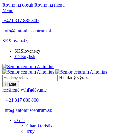
Rovno na obsah
Rovno na menu
Menu
+421 317 886 800
info@antoniuscentrum.sk
SK
Slovensky
SK
Slovensky
EN
English
Hľadaný výraz
Hľadať
rozšírené vyhľadávanie
+421 317 886 800
info@antoniuscentrum.sk
O nás
Charakteristika
Izby