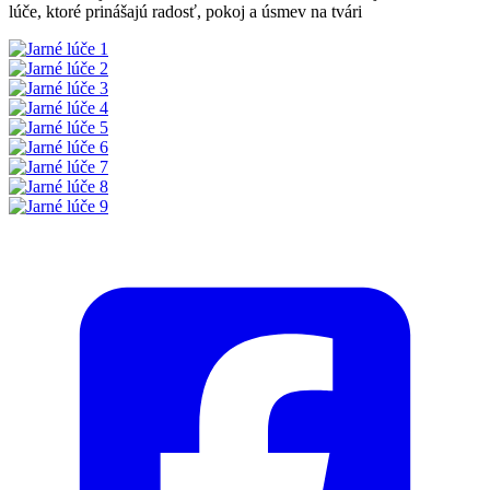
lúče, ktoré prinášajú radosť, pokoj a úsmev na tvári