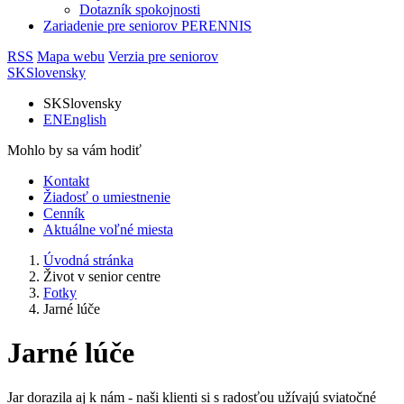
Dotazník spokojnosti
Zariadenie pre seniorov PERENNIS
RSS
Mapa webu
Verzia pre seniorov
SK
Slovensky
SK
Slovensky
EN
English
Mohlo by sa vám hodiť
Kontakt
Žiadosť o umiestnenie
Cenník
Aktuálne voľné miesta
Úvodná stránka
Život v senior centre
Fotky
Jarné lúče
Jarné lúče
Jar dorazila aj k nám - naši klienti si s radosťou užívajú sviatočné