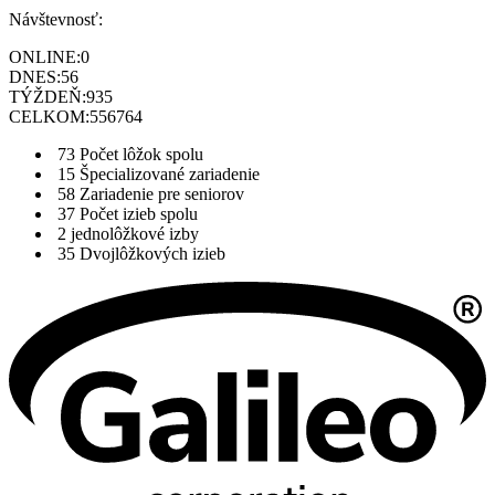
Návštevnosť:
ONLINE:
0
DNES:
56
TÝŽDEŇ:
935
CELKOM:
556764
73
Počet lôžok spolu
15
Špecializované zariadenie
58
Zariadenie pre seniorov
37
Počet izieb spolu
2
jednolôžkové izby
35
Dvojlôžkových izieb