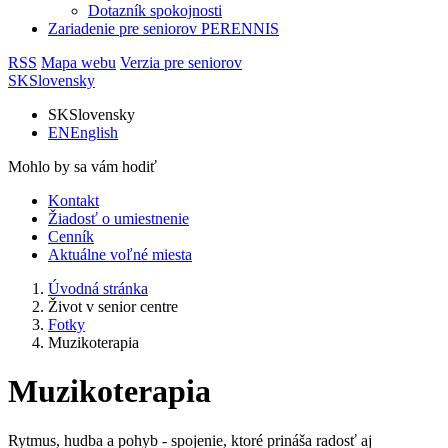
Dotazník spokojnosti
Zariadenie pre seniorov PERENNIS
RSS
Mapa webu
Verzia pre seniorov
SK
Slovensky
SK
Slovensky
EN
English
Mohlo by sa vám hodiť
Kontakt
Žiadosť o umiestnenie
Cenník
Aktuálne voľné miesta
Úvodná stránka
Život v senior centre
Fotky
Muzikoterapia
Muzikoterapia
Rytmus, hudba a pohyb - spojenie, ktoré prináša radosť aj