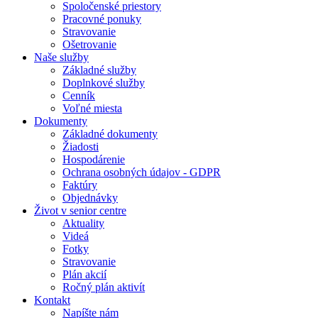
Spoločenské priestory
Pracovné ponuky
Stravovanie
Ošetrovanie
Naše služby
Základné služby
Doplnkové služby
Cenník
Voľné miesta
Dokumenty
Základné dokumenty
Žiadosti
Hospodárenie
Ochrana osobných údajov - GDPR
Faktúry
Objednávky
Život v senior centre
Aktuality
Videá
Fotky
Stravovanie
Plán akcií
Ročný plán aktivít
Kontakt
Napíšte nám