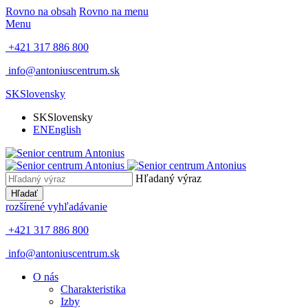
Rovno na obsah
Rovno na menu
Menu
+421 317 886 800
info@antoniuscentrum.sk
SK
Slovensky
SK
Slovensky
EN
English
Hľadaný výraz
Hľadať
rozšírené vyhľadávanie
+421 317 886 800
info@antoniuscentrum.sk
O nás
Charakteristika
Izby